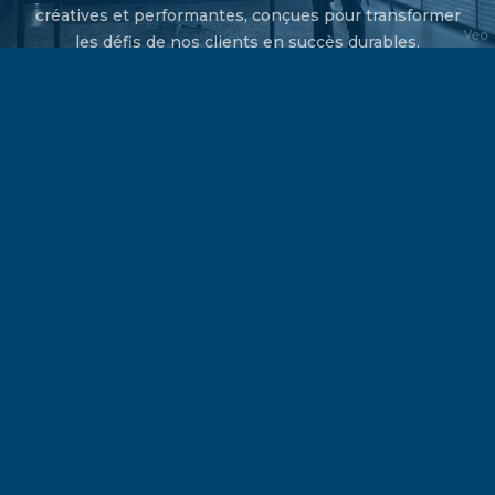
créatives et performantes, conçues pour transformer
les défis de nos clients en succès durables.