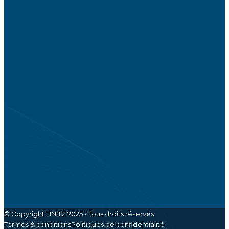
À propos de nous
Boutique
Contactez-nous
Actualités
Développement
d'application Web & mobile
Domotique
Équipements
Côte d'Ivoire, Abidjan, Cocody Angré Caféier 5 Villa
144
services@tinitz.com
(+225) 27 22 49 71 53
© Copyright TINITZ 2025 - Tous droits réservés
Termes & conditions
Politiques de confidentialité