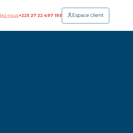
Espace client
tez-nous
:
+225 27 22 497 193