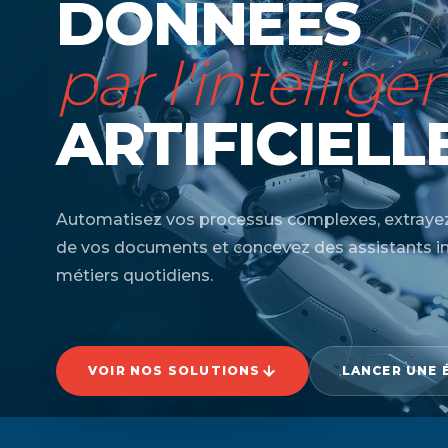
DONNÉES
par l'intellige
ARTIFICIELLE
Automatisez vos processus complexes, extrayez
de vos documents et concevez des assistants inte
métiers quotidiens.
VOIR NOS SOLUTIONS
LANCER UNE 