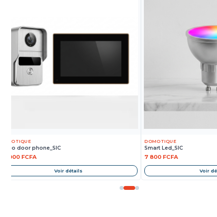
DOMOTIQUE
DOMOTIQUE
Video door phone_SIC
Smart Led_SIC
87 000 FCFA
7 800 FCFA
Voir détails
Voir dé