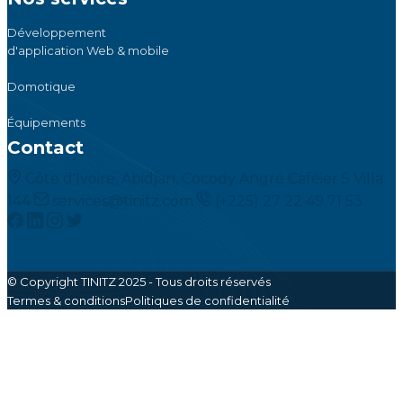
Développement
d'application Web & mobile
Domotique
Équipements
Contact
Côte d'Ivoire, Abidjan, Cocody Angré Caféier 5 Villa
144
services@tinitz.com
(+225) 27 22 49 71 53
© Copyright TINITZ 2025 - Tous droits réservés
Termes & conditions
Politiques de confidentialité